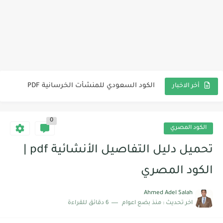
الكود المصري كامل بجميع الملحقات
كود البناء السعودي للتشييد 302 pdf
الكود السعودي للمنشأت الخرسانية PDF
أخر الاخبار
الكود السعودي للأحمال والقوي pdf
0
الكود المصري لتصميم وتنفيذ المنشآت الخرسانية Pdf | التحديث الأخير
الكود المصري
كود الأحمال المصري pdf
تحميل دليل التفاصيل الأنشائية pdf |
كود الحمايه من الحرائق | الكود المصري
الكود المصري
الكود المصري لأسس تصميم وشروط تنفيذ محطات تنفية مياه الشرب...
Ahmed Adel Salah
اخر تحديث :
منذ بضع اعوام
6 دقائق للقراءة
دليل الاختبارات المعملية للخرسانة Pdf