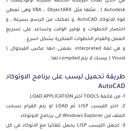
هي احدى لغات البرمجة الخاصة بشركة أوتوديسك (
Autodesk ) , مثلها مثل VBA ،. ObjectARX وهى تعطي
قوة للاتوكاد AutoCAD ,و تمكنك من الرسم بسرعة , و
اختصار الخطوات و توفير الوقت وتساعد على تسريع
العمل والقيام الخطوات المتكررة بشكل اسرع .
و هي لغة interpreted. بمعنى انها عكس الفيجوال (
Visual ) بيسك لا يتم compiled لها .
طريقة تحميل ليسب على برنامج الاوتوكاد
AutoCAD
1- من قائمة TOOLS أختر LOAD APPLICATION
2- اختر الليسب LISP ثم LOAD او يتم القيام بسحب
الملف من Windows Explorer الى برنامج الاوتوكاد
3- لجعل الليسب LISP يحمل تلقائيا مع الاتوكاد في كل