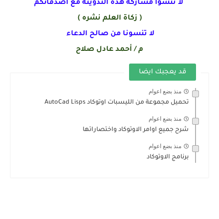
لا تنسوا مشاركة هذه التدوينه مع اصدقائكم
( زكاة العلم نشره )
لا تنسونا من صالح الدعاء
م / أحمد عادل صلاح
قد يعجبك ايضا
منذ بضع اعوام
تحميل مجموعة من الليسبات اوتوكاد AutoCad Lisps
منذ بضع اعوام
شرح جميع اوامر الاوتوكاد واختصاراتها
منذ بضع اعوام
برنامج الاوتوكاد