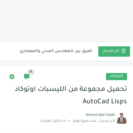
افضل برامج التحليل الانشائي
البرامق طريقة تصنيعها واستخدامها
الفرق بين المهندس المدني والمعماري
أخر الاخبار
تحميل برنامج ساب 2000 نسخة SAP2000 V 21.0.0 X64
0
تحميل برنامج ساب 2000 نسخة SAP2000 V 22.0.0 X64
الأوتوكاد
تحميل برنامج ايتابس Etabs V21 للتحليل الانشائي
تحميل مجموعة من الليسبات اوتوكاد
تحميل برنامج ايتابس Etabs V16 للتحليل الانشائي
AutoCad Lisps
تحميل برنامج ايتابس Etabs V18 للتحليل الانشائي
Ahmed Adel Salah
اخر تحديث :
منذ بضع اعوام
4 دقائق للقراءة
تشوين مواد البناء الاسمنت والجبس والرمل والماء بالموقع