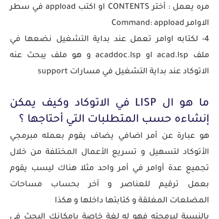
مره يعمل : أختر CONTENTS او اكتب appload في سطر
الاوامر Command: appload
4- لكتابه اوامر تعمل عند بداية التشغيل نضعها في
ملف acad.lsp او acaddoc.lsp و هو ملف يبحث عنه
الاتوكاد عند بداية التشغيل في مسارات support
اوتوكاد ليسب | اوتوكاد autocad جدول وتصدير الجدول الي | lisps | autolisp | اضافة و التثبيت للليسبات
ما هو ال LISP في الاتوكاد وكيف يمكن
إنشاءه حسب المتطلبات التي أحتاجها ؟
هو عبارة عن أمر اضافي يضاف يقوم بعمله مبرمجي
الأتوكاد لتسهيل و تسريع الأعمال المختلفة من خلال
تجميع عدة أوامر في أمر واحد مثلا هناك ليسب يقوم
بعمل ترقيم للعناصر و آخر بحساب مساحات
المضلعات المغلقة و كتابتها داخلها و هكذا
بالنسبة لبرمجته فهو له لغة خاصة بإمكانك البحث في