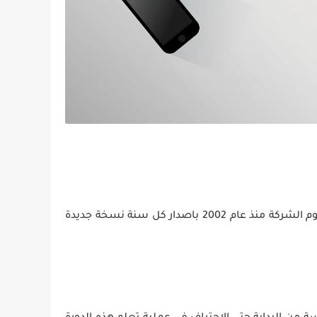
Autocad يعتبر من اهم البَرامج الهندسي المقدمة من شركة Autodesk العملاقة فى البَرامج الهندسي و تقوم الشركة منذ عام 2002 باصدار كل سنة نسخة جديدة