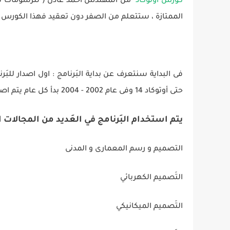
كورس اوتوكاد
من المهندس أحمد عادل ( للرسومات ثنائي
الممتازة ، ستتعلم من الصفر دون تعقيد فهذا الكورس يعتبر للمبتدئين beginners . و سيتم شرح كيفية الحصول على شها
حتى أوتوكاد 14 وفى عام 2002 - 2004 بدأ كل عام يتم اصدار نسخة سنوية من البَرنامج auto cad الاتوكاد فى شهر مارس
يتم استخدام البَرنامج في العَديد من المجالات 
التصميم و رسم المعمارى و المدنى
التَصميم الكهربائي
التَصميم الميكانيكي