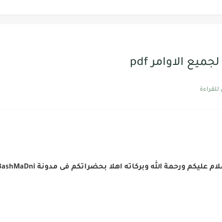
P
ع الاوامر pdf
Pd | التحديث الأخير
صري
تنفيذ محطات تنفية مياه الشرب...
ام عليكم ورحمة الله وبركاته اهلا بحضراتكم فى مدونة El-BashMaDni