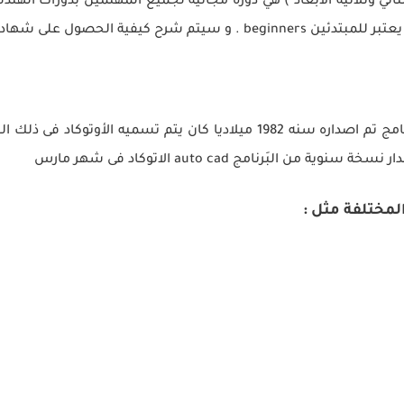
 وثلاثية الأبعاد ) هي دورة مجانية لجميع المهتمين بدورات الهندسة
دة معتمدة certified professional
المختلفة مثل :