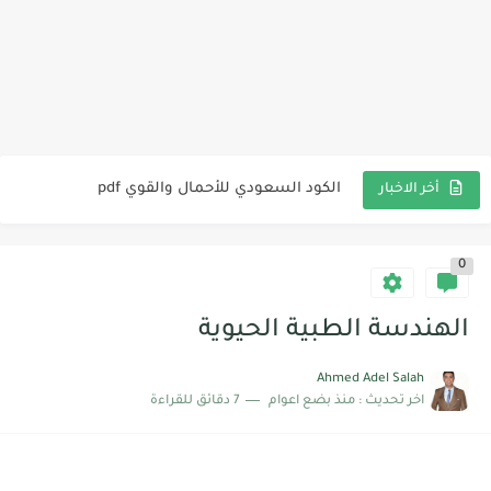
كود البناء السعودي للتشييد 302 pdf
الكود السعودي للمنشأت الخرسانية PDF
الكود السعودي للأحمال والقوي pdf
أخر الاخبار
الكود المصري لتصميم وتنفيذ المنشآت الخرسانية Pdf | التحديث الأخير
كود الأحمال المصري pdf
0
كود الحمايه من الحرائق | الكود المصري
الهندسة الطبية الحيوية
الكود المصري لأسس تصميم وشروط تنفيذ محطات تنفية مياه الشرب...
Ahmed Adel Salah
دليل الاختبارات المعملية للخرسانة Pdf
اخر تحديث :
منذ بضع اعوام
7 دقائق للقراءة
اهم برامج التصميم الهندسي | افضل 12 برنامج للتصميم و...
الكود المصري لأسس تصميم وإشتراطات تنفيذ أعمال المباني | الحوائط...