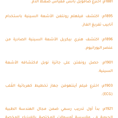
1881م: اخترع صامويل باتش مقياس ضغط الدَم.
1895م: اكتشف فيلهلم رونتغن الأشعة السينية باستخدام
أنابيب تفريغ الغاز.
1896م: اكتشف هنري بيكريل الأشعة السينية الصادرة من
عنصر اليورانيوم.
1901م: حصل رونغتن على جائزة نوبل لاكتشافه الأشعة
السينية.
1903م: اخترع فيلم أينتهوفن جهاز تخطيط كهربائية القَلب
(ECG).
1921م: بدأ أول تدريب رسمي ضمن مجال الهندسة الطبية
الحيوية في مؤسسة أوسوالت المختصة بالفيزياء المخصة