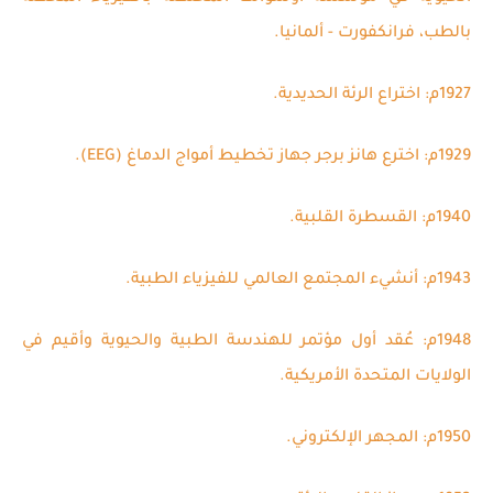
بالطب، فرانكفورت - ألمانيا.
1927م: اختراع الرئة الحديدية.
1929م: اخترع هانز برجر جهاز تخطيط أمواج الدماغ (EEG).
1940م: القسطرة القلبية.
1943م: أنشيء المجتمع العالمي للفيزياء الطبية.
1948م: عُقد أول مؤتمر للهندسة الطبية والحيوية وأقيم في
الولايات المتحدة الأمريكية.
1950م: المجهر الإلكتروني.