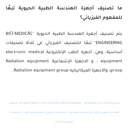
ما تصنيف أجهزة الهندسة الطبية الحيوية تبعًا
للمفهوم الفيزيائي؟
يتم تصنيف أجهزة الهندسة الطبية الحيوية "BIOَ-MEDICAَL
ENGINEERING" تبعًا للتصنيف الفيزيائي في ثلاثة تصنيفات
أساسية، وهي: أجهزة الطب الإلكترونية electronic medical
equipment ، و الاجهزة الإشعاعية Radiation equipment
group، والأجهزة الميكانيكيه Radiation equipment group.
فروع وتطوير الانسان المعلوماتية - ومفاهيم وعلم الهندسة الصحية و مبادئ الطبيه الحيويه bio , تخصص
الهندسة الحيوي و الطب فى المجالات الهندسية , التخصصات الحيوي و الهندسية فى الطب , التخصصات
الحيوي و تخصص