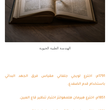
الهندسة الطبية الحيوية
1791م: اخترع لويجي جلفاني مقياس فرق الجهد البدائي
باستخدام قدم الضفدع.
1851م: اخترع هيرمان هلمهولتز اختبار تنظير قاع العين.