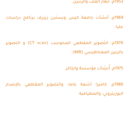
1953م: جهاز القلب والرئتين.
1969م: أنشأت جامعة كيس ويسترن ريزرف برنامج دراسات
عليا.
1970م: التَصوير المقطعي المحوسب (CT scan) و التصوير
بالرنين المغناطيسي (MRI).
1975م: أُنشِأت مؤسسة وايتاكر.
1980م: كاميرا أشعة غاما، والتصوير المقطعي بالإصدار
البوزيتروني، والمطيافية
.